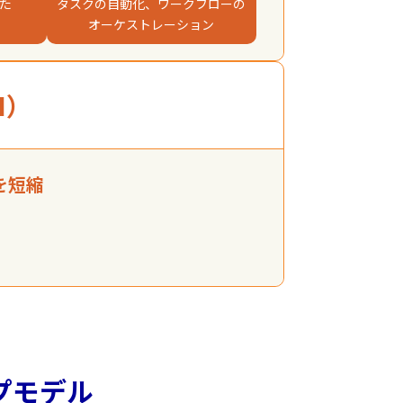
た
タスクの自動化、ワークフローの
オーケストレーション​
I）​
を短縮
プモデル