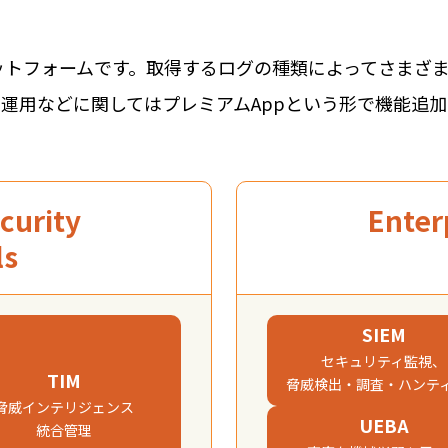
プラットフォームです。取得するログの種類によってさまざ
T運用などに関してはプレミアムAppという形で機能追
curity
Enter
ls
SIEM
セキュリティ監視、
TIM
脅威検出・調査・ハンティ
脅威インテリジェンス
UEBA
統合管理​