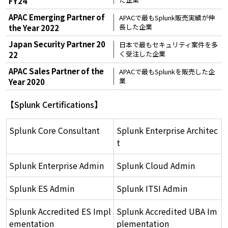
FY24
APAC Emerging Partner of
APACで最もSplunk販売実績が伸
長した企業
the Year 2022
Japan Security Partner 20
日本で最もセキュリティ案件を多
く受注した企業
22
APAC Sales Partner of the
APACで最もSplunkを販売した企
業
Year 2020
【Splunk Certifications】
Splunk Core Consultant
Splunk Enterprise Architec
t
Splunk Enterprise Admin
Splunk Cloud Admin
Splunk ES Admin
Splunk ITSI Admin
Splunk Accredited ES Impl
Splunk Accredited UBA Im
ementation
plementation