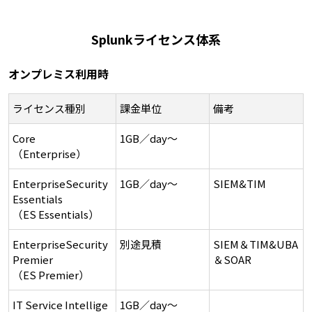
Splunkライセンス体系
オンプレミス利用時​
ライセンス種別
課金単位​
備考
Core
1GB／day～​
（Enterprise）
EnterpriseSecurity
1GB／day～​
SIEM&TIM
Essentials
（ES Essentials）
EnterpriseSecurity
別途見積
SIEM＆TIM&UBA
Premier
＆SOAR
（ES Premier）
IT Service Intellige
1GB／day～​