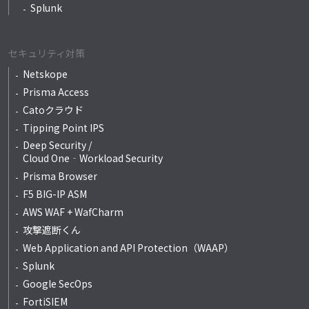
Splunk
セキュリティ対策
Netskope
Prisma Access
Catoクラウド
Tipping Point IPS
Deep Security /
Cloud One‐Workload Security
Prisma Browser
F5 BIG-IP ASM
AWS WAF + WafCharm
攻撃遮断くん
Web Application and API Protection（WAAP）
Splunk
Google SecOps
FortiSIEM