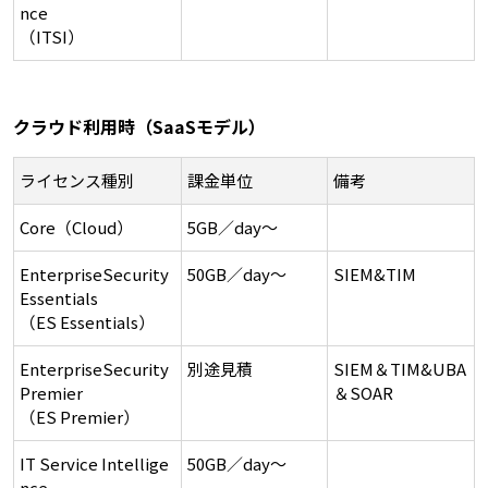
nce
（ITSI）
クラウド利用時（SaaSモデル）
ライセンス種別
課金単位​
備考
Core（Cloud）
5GB／day～​
EnterpriseSecurity
50GB／day～​
SIEM&TIM
Essentials
（ES Essentials）
EnterpriseSecurity
別途見積
SIEM＆TIM&UBA
Premier
＆SOAR
（ES Premier）
IT Service Intellige
50GB／day～​
nce