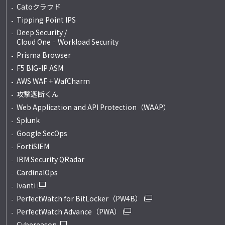
Catoクラウド
Tipping Point IPS
Deep Security /
Cloud One‐Workload Security
Prisma Browser
F5 BIG-IP ASM
AWS WAF + WafCharm
攻撃遮断くん
Web Application and API Protection（WAAP）
Splunk
Google SecOps
FortiSIEM
IBM Security QRadar
CardinalOps
Ivanti
PerfectWatch for BitLocker（PW4B）
PerfectWatch Advance（PWA）
Cybereason