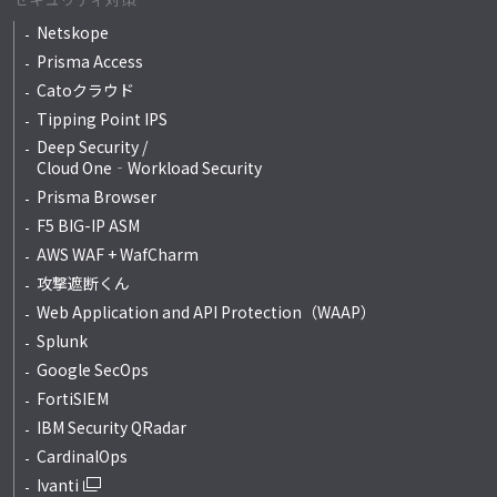
Netskope
Prisma Access
Catoクラウド
Tipping Point IPS
Deep Security /
Cloud One‐Workload Security
Prisma Browser
F5 BIG-IP ASM
AWS WAF + WafCharm
攻撃遮断くん
Web Application and API Protection（WAAP）
Splunk
Google SecOps
FortiSIEM
IBM Security QRadar
CardinalOps
Ivanti