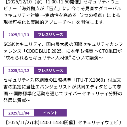
【2025/12/10（水）11:00-11:50開催】セキュリティウェ
ビナー「海外拠点が「盲点」に。今こそ見直すグローバル
セキュリティ対策 ～実効性を高める「3つの視点」による
現状可視化と実践的アプローチ～」を開催します。
2025/11/13
プレスリリース
SCSKセキュリティ、国内最大級の国際セキュリティカンフ
ァレンス「CODE BLUE 2025」に本年も協賛 ～CTO亀田が
“求められるセキュリティ人材像”について講演～
2025/11/12
プレスリリース
セキュリティ対応組織の国際標準「ITU-T X.1060」付属文
書の策定に当社エバンジェリストが共同エディタとして参
画 ～国際標準化活動を通じてサイバーセキュリティ分野の
発展に貢献～
2025/11/04
イベント
【2025/11/27(木)14:00-14:40開催】セキュリティウェビナ