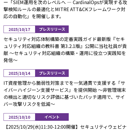
ー「SIEM運用を次のレベルへ ― CardinalOpsが実現する攻
撃検知ルールの最適化とMITRE ATT&CKフレームワーク対
応の自動化」を開催します。
2025/10/17
プレスリリース
セキュリティ対応体制構築の定番実践ガイド最新版『セキ
ュリティ対応組織の教科書 第3.2.1版』公開に当社社員が貢
献 ～セキュリティ対応組織の構築・運用に役立つ実践知を
発信～
2025/10/14
プレスリリース
IT資産管理から脆弱性対策までを一気通貫で支援する「サ
イバーハイジーン支援サービス」を提供開始 ～非管理端末
の検出と適切なリスク評価に基づいたパッチ適用で、サイ
バー攻撃リスクを低減～
2025/10/10
イベント
【2025/10/29(水)11:30-12:00開催】セキュリティウェビナ