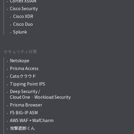
Cortex XSIAM
Cisco Security
Cisco XDR
Cisco Duo
Splunk
セキュリティ対策
Netskope
Prisma Access
Catoクラウド
Tipping Point IPS
Deep Security /
Cloud One‐Workload Security
Prisma Browser
F5 BIG-IP ASM
AWS WAF + WafCharm
攻撃遮断くん