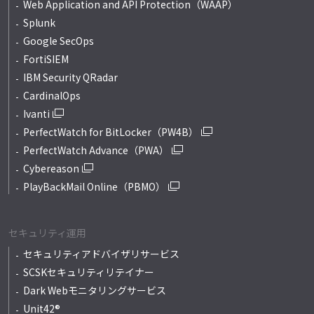
Web Application and API Protection（WAAP）
Splunk
Google SecOps
FortiSIEM
IBM Security QRadar
CardinalOps
Ivanti
PerfectWatch for BitLocker（PW4B）
PerfectWatch Advance（PWA）
Cybereason
PlayBackMail Online（PBMO）
セキュリティ運用
セキュリティアドバイザリサービス
SCSKセキュリティリテイナー
Dark Webモニタリングサービス
Unit42®