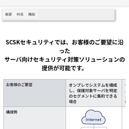
概要
特長
機能
SCSKセキュリティでは、お客様のご要望に沿
った
サーバ向けセキュリティ対策ソリューションの
提供が可能です。
お客様のご要望
オンプレでシステムを構成
仮
し、保護対象サーバを特定
ム
のセグメントに集約できる
バ
場合
約
構成例