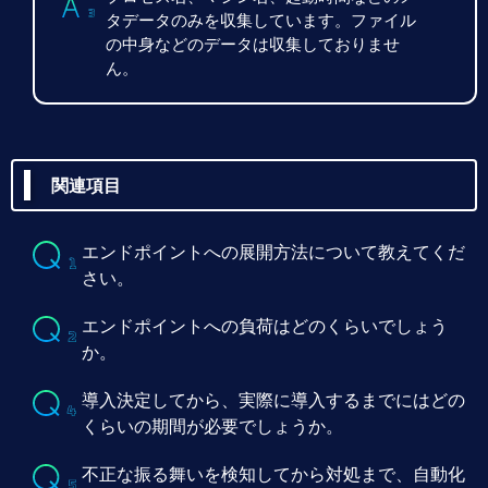
【導入事例】スカパー・カスタマーリレーションズ様
タデータのみを収集しています。ファイル
【ブログ】情報システム部小島くんのセキュリティ奮闘記（
の中身などのデータは収集しておりませ
【ブログ】情報システム部小島くんのセキュリティ奮闘記（
ん。
【ブログ】情報システム部小島くんのセキュリティ奮闘記（第
【FAQ】対象となるエンドポイントのOSについて教えてく
【ブログ】情報システム部小島くんのセキュリティ奮闘記（
【FAQ】エンドポイントとは何ですか？
【FAQ】ライセンスの販売単位を教えてください。何IDから
関連項目
【FAQ】提供形態はクラウド型のみでしょうか。
【FAQ】クラウドサービスの利用料、初期導入支援費用（Dep
エンドポイントへの展開方法について教えてくだ
さい。
エンドポイントへの負荷はどのくらいでしょう
か。
導入決定してから、実際に導入するまでにはどの
くらいの期間が必要でしょうか。
不正な振る舞いを検知してから対処まで、自動化