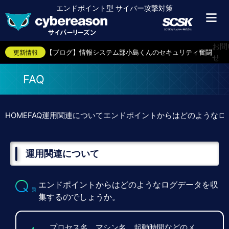
エンドポイント型 サイバー攻撃対策
【FAQ】クラウドサービスの利用料、初期導入支援費用（Dep
【FAQ】クラウド型の場合、自社で準備するサーバなどあり
お問
【ブログ】情報システム部小島くんのセキュリティ奮闘記（第
更新情報
せ
【お知らせ】スカパー・カスタマーリレーションズ様の導入
【ブログ】情報システム部小島くんのセキュリティ奮闘記（
FAQ
【導入事例】スカパー・カスタマーリレーションズ様
【ブログ】情報システム部小島くんのセキュリティ奮闘記（
【ブログ】情報システム部小島くんのセキュリティ奮闘記（
HOME
FAQ
運用関連について
エンドポイントからはどのようなロ
【ブログ】情報システム部小島くんのセキュリティ奮闘記（第
【FAQ】対象となるエンドポイントのOSについて教えてく
【ブログ】情報システム部小島くんのセキュリティ奮闘記（
【FAQ】エンドポイントとは何ですか？
運用関連について
【FAQ】ライセンスの販売単位を教えてください。何IDから
【FAQ】提供形態はクラウド型のみでしょうか。
【FAQ】クラウドサービスの利用料、初期導入支援費用（Dep
エンドポイントからはどのようなログデータを収
【FAQ】クラウド型の場合、自社で準備するサーバなどあり
集するのでしょうか。
【ブログ】情報システム部小島くんのセキュリティ奮闘記（第
【お知らせ】スカパー・カスタマーリレーションズ様の導入
【ブログ】情報システム部小島くんのセキュリティ奮闘記（
プロセス名、マシン名、起動時間などのメ