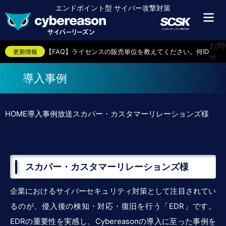
エンドポイント型 サイバー攻撃対策
【ブログ】情報システム部小島くんのセキュリティ奮闘記（
【お知らせ】スカパー・カスタマーリレーションズ様の導入
お問
【FAQ】ライセンスの販売単位を教えてください。何IDから
更新情報
せ
【導入事例】スカパー・カスタマーリレーションズ様
【FAQ】エンドポイントとは何ですか？
導入事例
【FAQ】対象となるエンドポイントのOSについて教えてく
【FAQ】提供形態はクラウド型のみでしょうか。
【ブログ】情報システム部小島くんのセキュリティ奮闘記（第
HOME
導入事例
放送
スカパー・カスタマーリレーションズ様
【FAQ】クラウド型の場合、自社で準備するサーバなどあり
【ブログ】情報システム部小島くんのセキュリティ奮闘記（
【ブログ】情報システム部小島くんのセキュリティ奮闘記（
【FAQ】クラウドサービスの利用料、初期導入支援費用（Dep
【ブログ】情報システム部小島くんのセキュリティ奮闘記（
スカパー・カスタマーリレーションズ様
【ブログ】情報システム部小島くんのセキュリティ奮闘記（第
【ブログ】情報システム部小島くんのセキュリティ奮闘記（
【お知らせ】スカパー・カスタマーリレーションズ様の導入
企業におけるサイバーセキュリティ対策として注目されてい
【FAQ】ライセンスの販売単位を教えてください。何IDから
るのが、侵入後の検知・対応・復旧を行う「EDR」です。
【導入事例】スカパー・カスタマーリレーションズ様
EDRの重要性を実感し、Cybereasonの導入に至った事例を
【FAQ】エンドポイントとは何ですか？