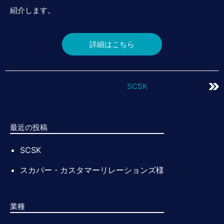
【FAQ】対象となるエンドポイントのOSについて教えてく
紹介します。
【FAQ】提供形態はクラウド型のみでしょうか。
【ブログ】情報システム部小島くんのセキュリティ奮闘記（第
【FAQ】クラウド型の場合、自社で準備するサーバなどあり
詳細はこちら
【ブログ】情報システム部小島くんのセキュリティ奮闘記（
【ブログ】情報システム部小島くんのセキュリティ奮闘記（
【FAQ】クラウドサービスの利用料、初期導入支援費用（Dep
【ブログ】情報システム部小島くんのセキュリティ奮闘記（
SCSK
【ブログ】情報システム部小島くんのセキュリティ奮闘記（第
【ブログ】情報システム部小島くんのセキュリティ奮闘記（
最近の投稿
SCSK
スカパー・カスタマーリレーションズ様
業種