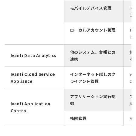
モバイルデバイス管理
i
プ
ローカルアカウント管理
ロ
ド
他のシステム、台帳との
製
Ivanti Data Analytics
連携
を
Ivanti Cloud Service
インターネット越しのク
V
Appliance
ライアント管理
コ
アプリケーション実行制
フ
御
実
Ivanti Application
Control
権限管理
実