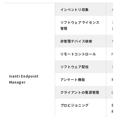
インベントリ収集
ハ
ソフトウェアライセンス
ソ
管理
し
非管理デバイス検索
ネ
リモートコントロール
P
ソフトウェア配信
ソ
Ivanti Endpoint
アンケート機能
利
Manager
クライアントの電源管理
O
プロビジョニング
新
能