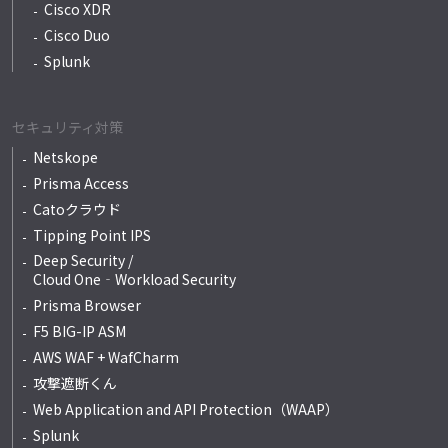
Cisco XDR
Cisco Duo
Splunk
セキュリティ対策
Netskope
Prisma Access
Catoクラウド
Tipping Point IPS
Deep Security /
Cloud One‐Workload Security
Prisma Browser
F5 BIG-IP ASM
AWS WAF + WafCharm
攻撃遮断くん
Web Application and API Protection（WAAP）
Splunk