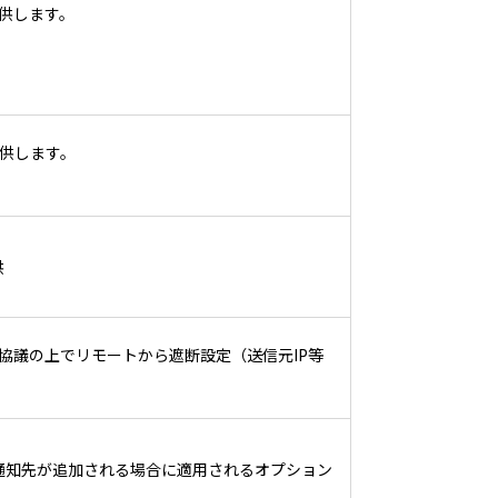
供します。
供します。
供
協議の上でリモートから遮断設定（送信元IP等
通知先が追加される場合に適用されるオプション