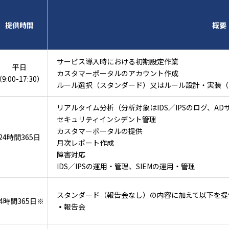
提供時間
概要
サービス導入時における初期設定作業
平日
カスタマーポータルのアカウント作成
9:00-17:30）
ルール選択（スタンダード）又はルール設計・実装（
リアルタイム分析（分析対象はIDS／IPSのログ、AD
セキュリティインシデント管理
カスタマーポータルの提供
24時間365日
月次レポート作成
障害対応
IDS／IPSの運用・管理、SIEMの運用・管理
スタンダード（報告会なし）の内容に加えて以下を提
24時間365日※
報告会