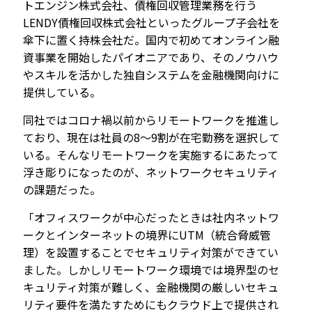
トエンジン株式会社、債権回収管理業務を行う
LENDY債権回収株式会社といったグループ子会社を
傘下に置く持株会社だ。国内で初めてオンライン融
資事業を開始したパイオニアであり、そのノウハウ
やスキルを活かした独自システムを金融機関向けに
提供している。
同社ではコロナ禍以前からリモートワークを推進し
ており、現在は社員の8～9割が在宅勤務を選択して
いる。そんなリモートワークを実施するにあたって
浮き彫りになったのが、ネットワークセキュリティ
の課題だった。
「オフィスワークが中心だったときは社内ネットワ
ークとインターネットの境界にUTM（統合脅威管
理）を設置することでセキュリティ対策ができてい
ました。しかしリモートワーク環境では境界型のセ
キュリティ対策が難しく、金融機関の厳しいセキュ
リティ要件を満たすためにもクラウド上で提供され