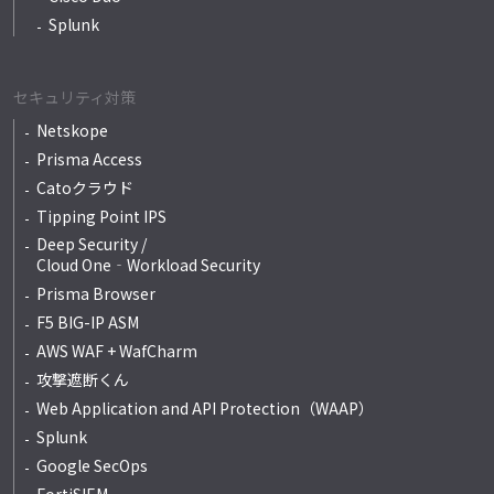
Splunk
セキュリティ対策
Netskope
Prisma Access
Catoクラウド
Tipping Point IPS
Deep Security /
Cloud One‐Workload Security
Prisma Browser
F5 BIG-IP ASM
AWS WAF + WafCharm
攻撃遮断くん
Web Application and API Protection（WAAP）
Splunk
Google SecOps
FortiSIEM