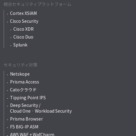
統合セキュリティプラットフォーム
Cortex XSIAM
Cisco Security
Cisco XDR
Cisco Duo
Splunk
セキュリティ対策
Netskope
Prisma Access
Catoクラウド
Tipping Point IPS
Deep Security /
Cloud One‐Workload Security
Prisma Browser
F5 BIG-IP ASM
AWS WAF + WafCharm