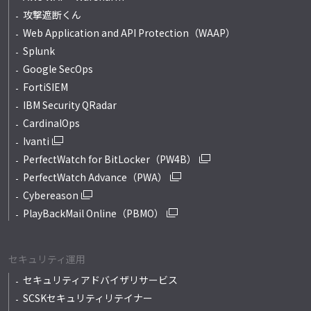
攻撃遮断くん
Web Application and API Protection（WAAP）
Splunk
Google SecOps
FortiSIEM
IBM Security QRadar
CardinalOps
Ivanti
PerfectWatch for BitLocker（PW4B）
PerfectWatch Advance（PWA）
Cybereason
PlayBackMail Online（PBMO）
セキュリティ運用
セキュリティアドバイザリサービス
SCSKセキュリティリテイナー