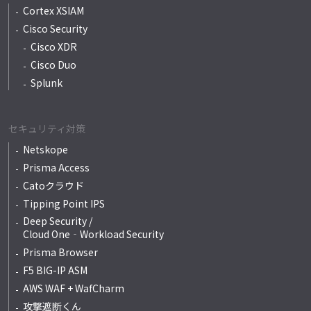
Cortex XSIAM
Cisco Security
Cisco XDR
Cisco Duo
Splunk
セキュリティ対策
Netskope
Prisma Access
Catoクラウド
Tipping Point IPS
Deep Security /
Cloud One‐Workload Security
Prisma Browser
F5 BIG-IP ASM
AWS WAF + WafCharm
攻撃遮断くん