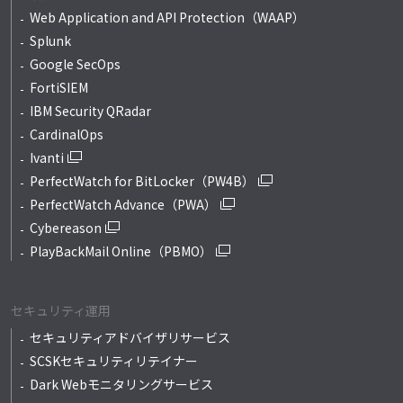
Web Application and API Protection（WAAP）
Splunk
Google SecOps
FortiSIEM
IBM Security QRadar
CardinalOps
Ivanti
PerfectWatch for BitLocker（PW4B）
PerfectWatch Advance（PWA）
Cybereason
PlayBackMail Online（PBMO）
セキュリティ運用
セキュリティアドバイザリサービス
SCSKセキュリティリテイナー
Dark Webモニタリングサービス