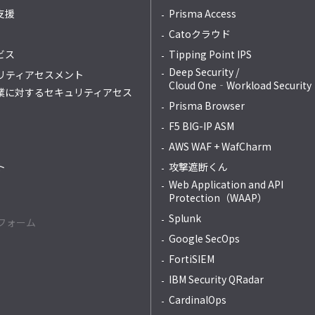
支援
Prisma Access
Catoクラウド
ビス
Tipping Point IPS
Deep Security /
リティアセスメント
Cloud One‐Workload Security
業に対するセキュリティアセス
Prisma Browser
F5 BIG-IP ASM
AWS WAF + WafCharm
ト
攻撃遮断くん
Web Application and API
Protection（WAAP）
Splunk
フォーム
Google SecOps
FortiSIEM
IBM Security QRadar
CardinalOps