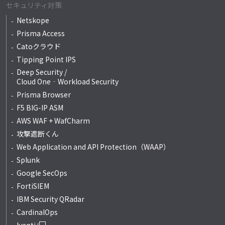
セキュリティ対策
Netskope
Prisma Access
Catoクラウド
Tipping Point IPS
Deep Security /
Cloud One‐Workload Security
Prisma Browser
F5 BIG-IP ASM
AWS WAF + WafCharm
攻撃遮断くん
Web Application and API Protection（WAAP）
Splunk
Google SecOps
FortiSIEM
IBM Security QRadar
CardinalOps