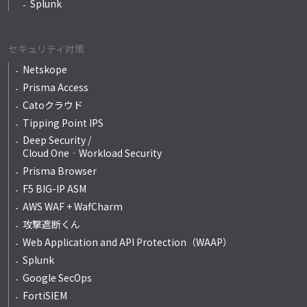
Splunk
セキュリティ対策
Netskope
Prisma Access
Catoクラウド
Tipping Point IPS
Deep Security /
Cloud One‐Workload Security
Prisma Browser
F5 BIG-IP ASM
AWS WAF + WafCharm
攻撃遮断くん
Web Application and API Protection（WAAP）
Splunk
Google SecOps
FortiSIEM