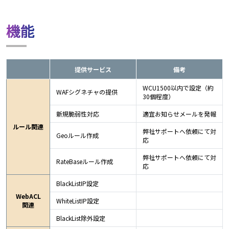
機能
提供サービス
備考
WCU1500以内で設定（約
WAFシグネチャの提供
30個程度）
新規脆弱性対応
適宜お知らせメールを発報
ルール関連
弊社サポートへ依頼にて対
Geoルール作成
応
弊社サポートへ依頼にて対
RateBaseルール作成
応
BlackListIP設定
WebACL
WhiteListIP設定
関連
BlackList除外設定