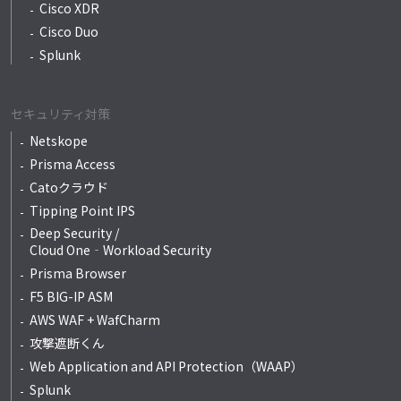
Cisco XDR
Cisco Duo
Splunk
セキュリティ対策
Netskope
Prisma Access
Catoクラウド
Tipping Point IPS
Deep Security /
Cloud One‐Workload Security
Prisma Browser
F5 BIG-IP ASM
AWS WAF + WafCharm
攻撃遮断くん
Web Application and API Protection（WAAP）
Splunk